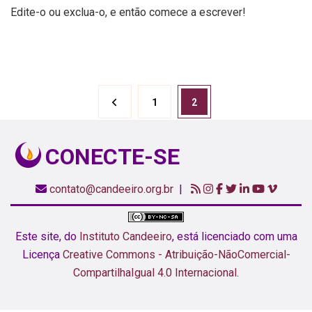
Edite-o ou exclua-o, e então comece a escrever!
Paginação
Página
Página
1
2
de
posts
CONECTE-SE
contato@candeeiro.org.br
|
Este site,
do
Instituto Candeeiro
, está licenciado com uma
Licença
Creative Commons - Atribuição-NãoComercial-
CompartilhaIgual 4.0 Internacional
.