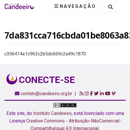
NAVEGAÇÃO
Instituto
Candeeiro
7da831cca716cbda01be8063a8
c306414e1c963c2b5dc669c2a49c1870
CONECTE-SE
contato@candeeiro.org.br
|
Este site,
do
Instituto Candeeiro
, está licenciado com uma
Licença
Creative Commons - Atribuição-NãoComercial-
CompartilhaIgual 4.0 Internacional
.