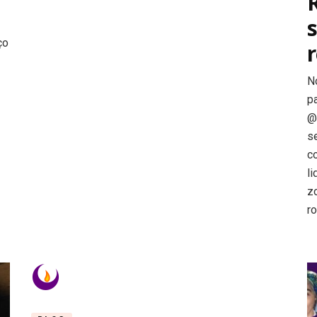
ço
r
N
p
@
s
c
l
z
r