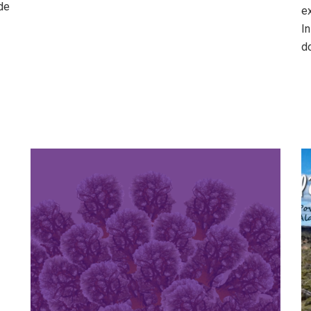
de
ex
I
d