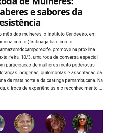
Roda de Mulheres:
saberes e sabores da
esistência
o mês das mulheres, o Instituto Candeeiro, em
arceria com o @sitioagatha e com o
armazemdocamporecife, promove na próxima
exta-feira, 10/3, uma roda de conversa especial
om participação de mulheres muito poderosas,
ideranças indígenas, quilombolas e assentadas da
ona da mata norte e da caatinga pernambucana. Na
oda, a troca de experiências e o reconhecimento …